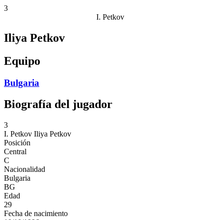
3
I. Petkov
Iliya Petkov
Equipo
Bulgaria
Biografía del jugador
3
I. Petkov
Iliya Petkov
Posición
Central
C
Nacionalidad
Bulgaria
BG
Edad
29
Fecha de nacimiento