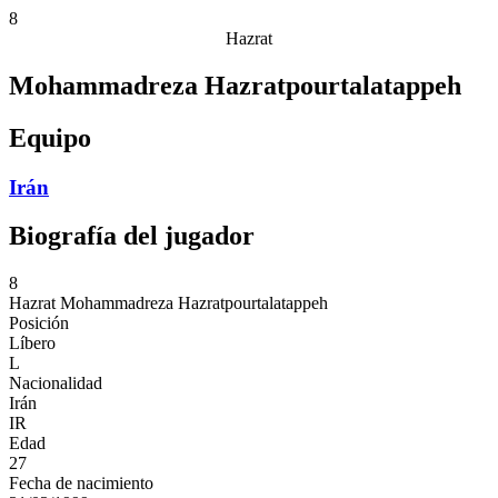
8
Hazrat
Mohammadreza Hazratpourtalatappeh
Equipo
Irán
Biografía del jugador
8
Hazrat
Mohammadreza Hazratpourtalatappeh
Posición
Líbero
L
Nacionalidad
Irán
IR
Edad
27
Fecha de nacimiento