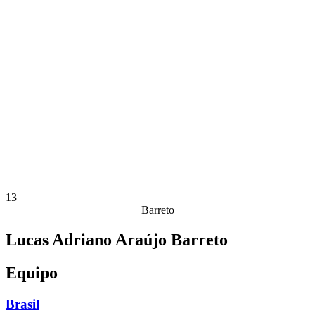
Estadísticas de las finales
Noticias
Media
Competición
Fantasy
Shop
Temporada 2026
❮
Temporada 2026
Temporada 2025
Temporada 2024
Temporada 2023
Temporada 2022
Temporada 2021
13
Barreto
Lucas Adriano Araújo Barreto
Equipo
Brasil