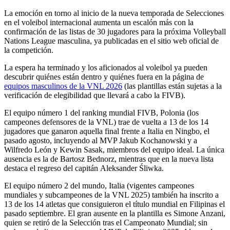
La emoción en torno al inicio de la nueva temporada de Selecciones
en el voleibol internacional aumenta un escalón más con la
confirmación de las listas de 30 jugadores para la próxima Volleyball
Nations League masculina, ya publicadas en el sitio web oficial de
la competición.
La espera ha terminado y los aficionados al voleibol ya pueden
descubrir quiénes están dentro y quiénes fuera en la página de
equipos masculinos de la VNL 2026
(las plantillas están sujetas a la
verificación de elegibilidad que llevará a cabo la FIVB).
El equipo número 1 del ranking mundial FIVB, Polonia (los
campeones defensores de la VNL) trae de vuelta a 13 de los 14
jugadores que ganaron aquella final frente a Italia en Ningbo, el
pasado agosto, incluyendo al MVP Jakub Kochanowski y a
Wilfredo León y Kewin Sasak, miembros del equipo ideal. La única
ausencia es la de Bartosz Bednorz, mientras que en la nueva lista
destaca el regreso del capitán Aleksander Śliwka.
El equipo número 2 del mundo, Italia (vigentes campeones
mundiales y subcampeones de la VNL 2025) también ha inscrito a
13 de los 14 atletas que consiguieron el título mundial en Filipinas el
pasado septiembre. El gran ausente en la plantilla es Simone Anzani,
quien se retiró de la Selección tras el Campeonato Mundial; sin