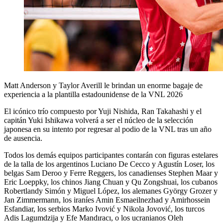
Matt Anderson y Taylor Averill le brindan un enorme bagaje de
experiencia a la plantilla estadounidense de la VNL 2026
El icónico trío compuesto por Yuji Nishida, Ran Takahashi y el
capitán Yuki Ishikawa volverá a ser el núcleo de la selección
japonesa en su intento por regresar al podio de la VNL tras un año
de ausencia.
Todos los demás equipos participantes contarán con figuras estelares
de la talla de los argentinos Luciano De Cecco y Agustín Loser, los
belgas Sam Deroo y Ferre Reggers, los canadienses Stephen Maar y
Eric Loeppky, los chinos Jiang Chuan y Qu Zongshuai, los cubanos
Robertlandy Simón y Miguel López, los alemanes György Grozer y
Jan Zimmermann, los iraníes Amin Esmaeilnezhad y Amirhossein
Esfandiar, los serbios Marko Ivović y Nikola Jovović, los turcos
Adis Lagumdzija y Efe Mandıracı, o los ucranianos Oleh