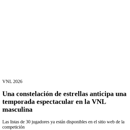
Estadísticas de las finales
Noticias
Media
Competición
Fantasy
Shop
Temporada 2026
❮
Temporada 2026
Temporada 2025
Temporada 2024
Temporada 2023
Temporada 2022
Temporada 2021
VNL 2026
Una constelación de estrellas anticipa una
temporada espectacular en la VNL
masculina
Las listas de 30 jugadores ya están disponibles en el sitio web de la
competición