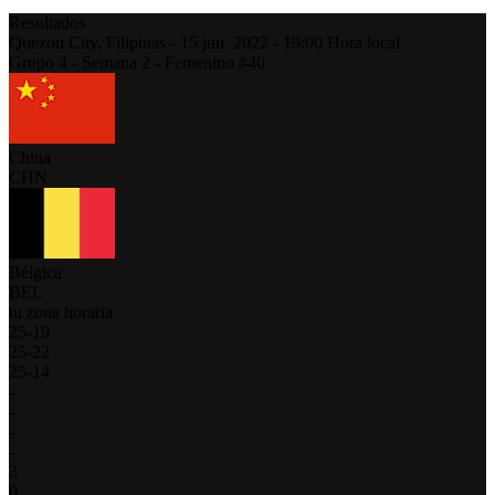
Resultados
Quezon City,
Filipinas
-
15 jun. 2022 -
19:00
Hora local
Grupo 4 - Semana 2 - Femenino #40
China
CHN
Bélgica
BEL
tu zona horaria
25
-
19
25
-
22
25
-
14
-
-
-
-
3
0