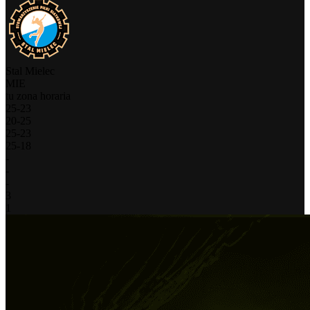
Stal Mielec
MIE
tu zona horaria
25
-
23
20
-
25
25
-
23
25
-
18
-
-
-
3
1