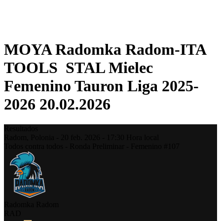
❮
Temporada 2025-2026
Temporada 2024-2025
MOYA Radomka Radom-ITA
TOOLS STAL Mielec
Femenino Tauron Liga 2025-
2026 20.02.2026
Resultados
Radom,
Polonia
-
20 feb. 2026 -
17:30
Hora local
Todos contra todos - Ronda Preliminar - Femenino #107
Radomka Radom
RAD