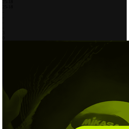
25
-
18
25
-
18
-
-
-
-
3
0