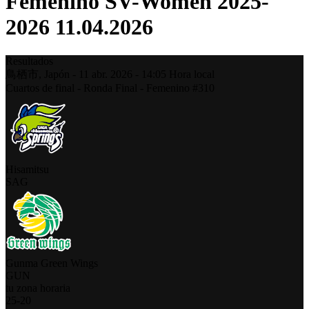
Femenino SV-Women 2025-
2026 11.04.2026
Resultados
鳥栖市,
Japón
-
11 abr. 2026 -
14:05
Hora local
Cuartos de final - Ronda Final - Femenino #310
Hisamitsu
SAG
Gunma Green Wings
GUN
tu zona horaria
25
-
20