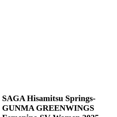
Dónde ver
Calendario y resultados
Equipos
Posiciones
Estadísticas
Noticias
Temporada
❮
Temporada 2025-2026
Temporada 2024-2025
SAGA Hisamitsu Springs-
GUNMA GREENWINGS