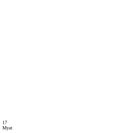
Dónde ver
Calendario y resultados
Equipos
Posiciones
Estadísticas
Noticias
Temporada
❮
Temporada 2025-2026
Temporada 2024-2025
17
Myat