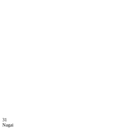
Dónde ver
Calendario y resultados
Equipos
Posiciones
Estadísticas
Noticias
Temporada
❮
Temporada 2025-2026
Temporada 2024-2025
31
Nagai