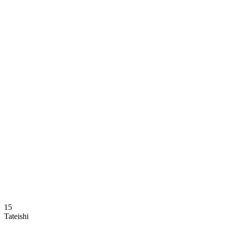
Dónde ver
Calendario y resultados
Equipos
Posiciones
Estadísticas
Noticias
Temporada
❮
Temporada 2025-2026
Temporada 2024-2025
15
Tateishi