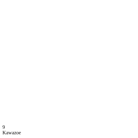
Dónde ver
Calendario y resultados
Equipos
Posiciones
Estadísticas
Noticias
Temporada
❮
Temporada 2025-2026
Temporada 2024-2025
9
Kawazoe