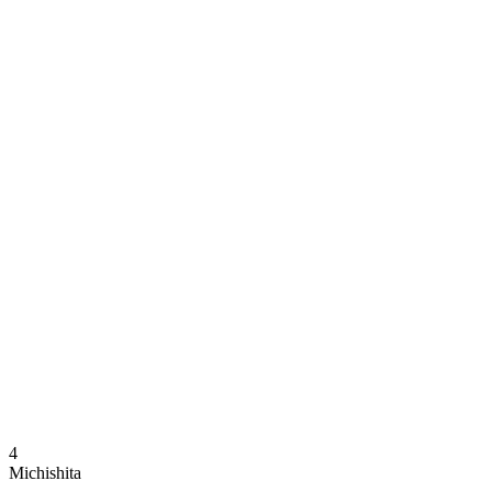
Dónde ver
Calendario y resultados
Equipos
Posiciones
Estadísticas
Noticias
Temporada
❮
Temporada 2025-2026
Temporada 2024-2025
4
Michishita