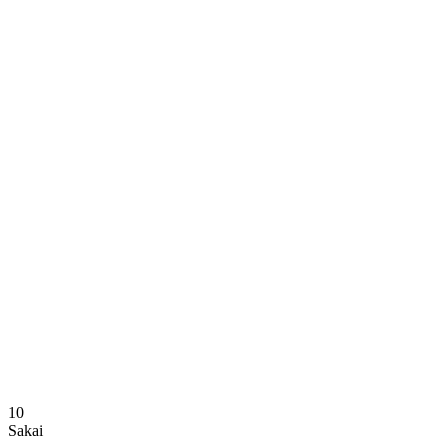
Dónde ver
Calendario y resultados
Equipos
Posiciones
Estadísticas
Noticias
Temporada
❮
Temporada 2025-2026
Temporada 2024-2025
10
Sakai