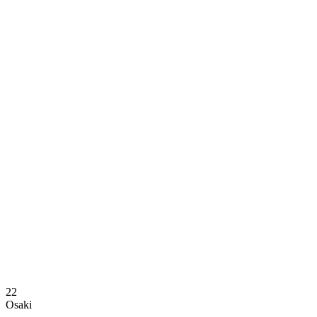
Dónde ver
Calendario y resultados
Equipos
Posiciones
Estadísticas
Noticias
Temporada
❮
Temporada 2025-2026
Temporada 2024-2025
22
Osaki