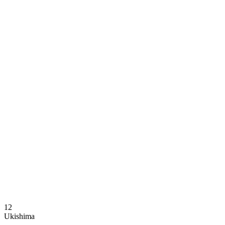
Dónde ver
Calendario y resultados
Equipos
Posiciones
Estadísticas
Noticias
Temporada
❮
Temporada 2025-2026
Temporada 2024-2025
12
Ukishima