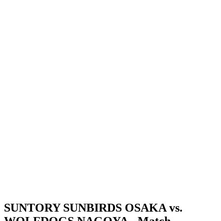
Dónde ver
Calendario y resultados
Equipos
Posiciones
Estadísticas
Noticias
Temporada
❮
Temporada 2025-2026
Temporada 2024-2025
SUNTORY SUNBIRDS OSAKA vs.
WOLFDOGS NAGOYA - Match