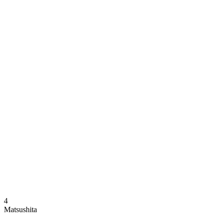
Dónde ver
Calendario y resultados
Equipos
Posiciones
Estadísticas
Noticias
Temporada
❮
Temporada 2025-2026
Temporada 2024-2025
4
Matsushita