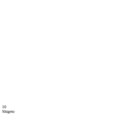
Dónde ver
Calendario y resultados
Equipos
Posiciones
Estadísticas
Noticias
Temporada
❮
Temporada 2025-2026
Temporada 2024-2025
10
Shigeto