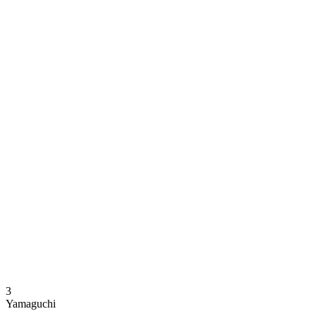
Dónde ver
Calendario y resultados
Equipos
Posiciones
Estadísticas
Noticias
Temporada
❮
Temporada 2025-2026
Temporada 2024-2025
3
Yamaguchi