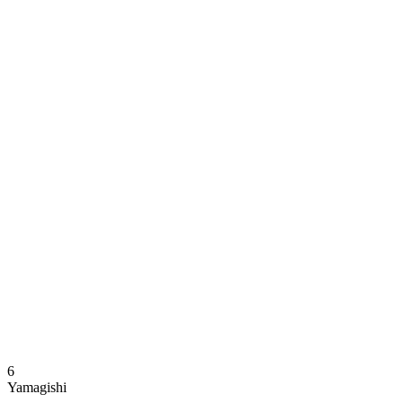
Dónde ver
Calendario y resultados
Equipos
Posiciones
Estadísticas
Noticias
Temporada
❮
Temporada 2025-2026
Temporada 2024-2025
6
Yamagishi