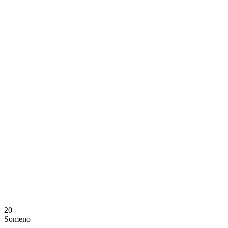
Dónde ver
Calendario y resultados
Equipos
Posiciones
Estadísticas
Noticias
Temporada
❮
Temporada 2025-2026
Temporada 2024-2025
20
Someno