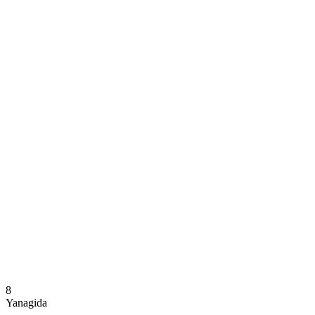
Dónde ver
Calendario y resultados
Equipos
Posiciones
Estadísticas
Noticias
Temporada
❮
Temporada 2025-2026
Temporada 2024-2025
8
Yanagida