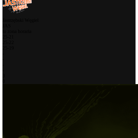
Jastrzębski Węgiel
JAS
tu zona horaria
25
-
21
25
-
22
25
-
19
-
-
-
-
3
0