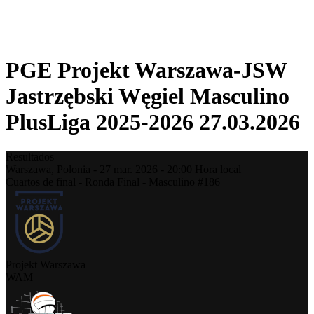
❮
Temporada 2025-2026
Temporada 2024-2025
PGE Projekt Warszawa-JSW
Jastrzębski Węgiel Masculino
PlusLiga 2025-2026 27.03.2026
Resultados
Warszawa,
Polonia
-
27 mar. 2026 -
20:00
Hora local
Cuartos de final - Ronda Final - Masculino #186
Projekt Warszawa
WAM