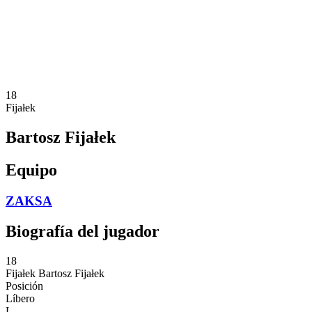
Estadísticas
Noticias
Temporada
❮
Temporada 2025-2026
Temporada 2024-2025
18
Fijałek
Bartosz Fijałek
Equipo
ZAKSA
Biografía del jugador
18
Fijałek
Bartosz Fijałek
Posición
Líbero
L