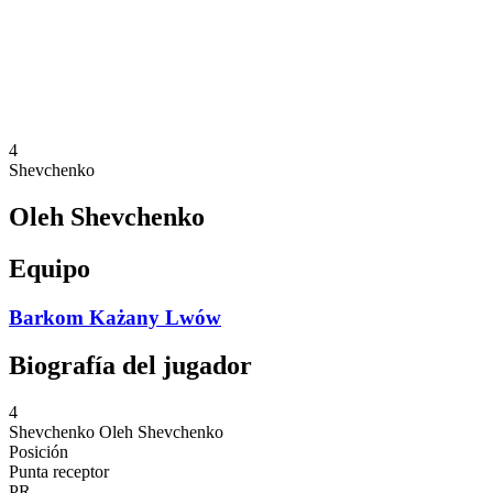
Estadísticas
Noticias
Temporada
❮
Temporada 2025-2026
Temporada 2024-2025
4
Shevchenko
Oleh Shevchenko
Equipo
Barkom Każany Lwów
Biografía del jugador
4
Shevchenko
Oleh Shevchenko
Posición
Punta receptor
PR