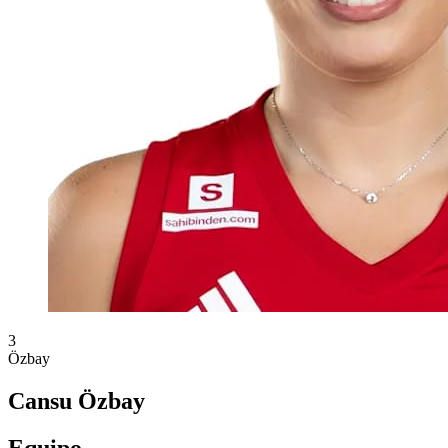
3
Özbay
Cansu Özbay
Equipo