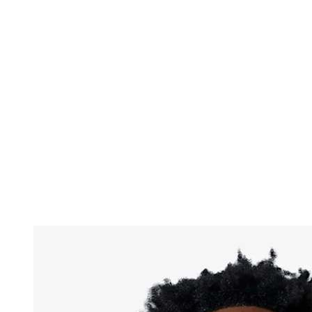
Dónde ver
Tickets
Calendario y resultados
Equipos
Posiciones
Estadísticas
Ciudad anfitriona
Competición
Media
Noticias
Temporada 2025
❮
Temporada 2025
Temporada 2022