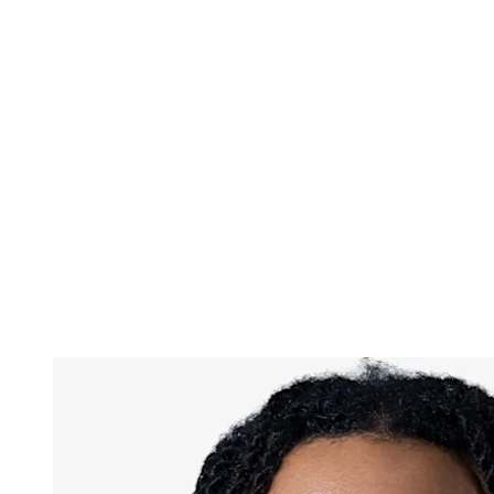
Dónde ver
Tickets
Calendario y resultados
Equipos
Posiciones
Estadísticas
Ciudad anfitriona
Competición
Media
Noticias
Temporada 2025
❮
Temporada 2025
Temporada 2022