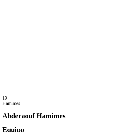
Dónde ver
Tickets
Calendario y resultados
Equipos
Posiciones
Estadísticas
Ciudad anfitriona
Competición
Media
Noticias
Temporada 2025
❮
Temporada 2025
Temporada 2022
19
Hamimes
Abderaouf Hamimes
Equipo