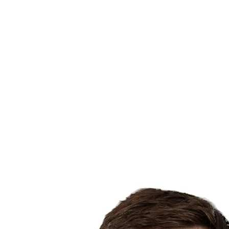
Dónde ver
Tickets
Calendario y resultados
Equipos
Posiciones
Estadísticas
Ciudad anfitriona
Competición
Media
Noticias
Temporada 2025
❮
Temporada 2025
Temporada 2022