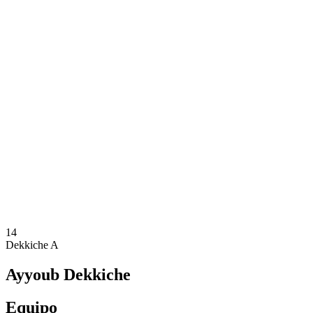
Dónde ver
Tickets
Calendario y resultados
Equipos
Posiciones
Estadísticas
Ciudad anfitriona
Competición
Media
Noticias
Temporada 2025
❮
Temporada 2025
Temporada 2022
14
Dekkiche A
Ayyoub Dekkiche
Equipo