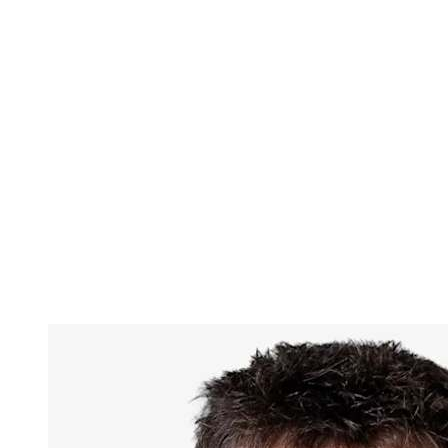
Dónde ver
Tickets
Calendario y resultados
Equipos
Posiciones
Estadísticas
Ciudad anfitriona
Competición
Media
Noticias
Temporada 2025
❮
Temporada 2025
Temporada 2022