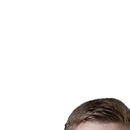
Dónde ver
Tickets
Calendario y resultados
Equipos
Posiciones
Estadísticas
Ciudad anfitriona
Competición
Media
Noticias
Temporada 2025
❮
Temporada 2025
Temporada 2022