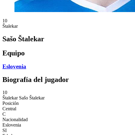
10
Štalekar
Sašo Štalekar
Equipo
Eslovenia
Biografía del jugador
10
Štalekar
Sašo Štalekar
Posición
Central
C
Nacionalidad
Eslovenia
SI