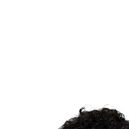
Dónde ver
Tickets
Calendario y resultados
Equipos
Posiciones
Estadísticas
Ciudad anfitriona
Competición
Media
Noticias
Temporada 2025
❮
Temporada 2025
Temporada 2022