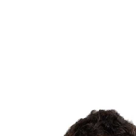
Dónde ver
Tickets
Calendario y resultados
Equipos
Posiciones
Estadísticas
Ciudad anfitriona
Competición
Media
Noticias
Temporada 2025
❮
Temporada 2025
Temporada 2022