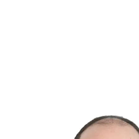
Dónde ver
Tickets
Calendario y resultados
Equipos
Posiciones
Estadísticas
Ciudad anfitriona
Competición
Media
Noticias
Temporada 2025
❮
Temporada 2025
Temporada 2022