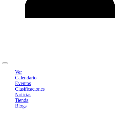
Editar Perfil
Cambiar contraseña
Cerrar sesión
Ver
Calendario
Eventos
Clasificaciones
Noticias
Tienda
Blogs