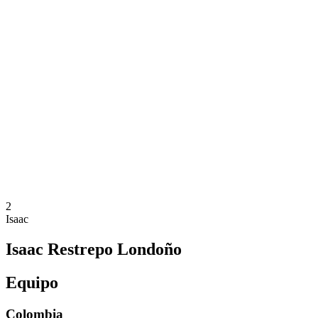
Dónde ver
Equipos
Calendario y resultados
Posiciones
Estadísticas
Competición
Noticias
Temporada 2025
❮
Temporada 2025
Temporada 2023
Temporada 2021
2
Isaac
Isaac Restrepo Londoño
Equipo
Colombia