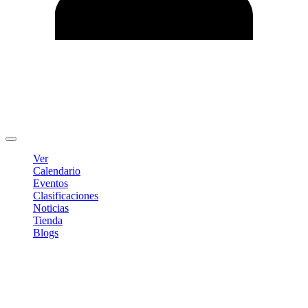
Editar Perfil
Cambiar contraseña
Cerrar sesión
Ver
Calendario
Eventos
Clasificaciones
Noticias
Tienda
Blogs