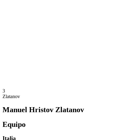
Dónde ver
Equipos
Calendario y resultados
Posiciones
Estadísticas
Competición
Noticias
Temporada 2025
❮
Temporada 2025
Temporada 2023
Temporada 2021
3
Zlatanov
Manuel Hristov Zlatanov
Equipo
Italia