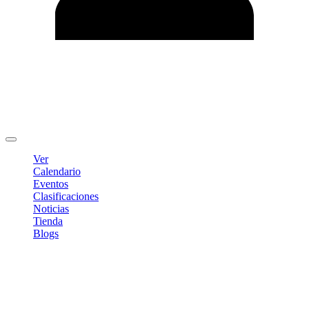
Editar Perfil
Cambiar contraseña
Cerrar sesión
Ver
Calendario
Eventos
Clasificaciones
Noticias
Tienda
Blogs