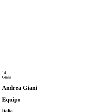
Dónde ver
Equipos
Calendario y resultados
Posiciones
Estadísticas
Competición
Noticias
Temporada 2025
❮
Temporada 2025
Temporada 2023
Temporada 2021
14
Giani
Andrea Giani
Equipo
Italia