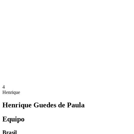
Dónde ver
Equipos
Calendario y resultados
Posiciones
Estadísticas
Competición
Noticias
Temporada 2025
❮
Temporada 2025
Temporada 2023
Temporada 2021
4
Henrique
Henrique Guedes de Paula
Equipo
Brasil