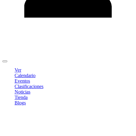
Editar Perfil
Cambiar contraseña
Cerrar sesión
Ver
Calendario
Eventos
Clasificaciones
Noticias
Tienda
Blogs