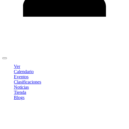
Editar Perfil
Cambiar contraseña
Cerrar sesión
Ver
Calendario
Eventos
Clasificaciones
Noticias
Tienda
Blogs