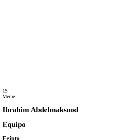
Dónde ver
Equipos
Calendario y resultados
Posiciones
Estadísticas
Competición
Noticias
Temporada 2025
❮
Temporada 2025
Temporada 2023
Temporada 2021
15
Meme
Ibrahim Abdelmaksood
Equipo
Egipto