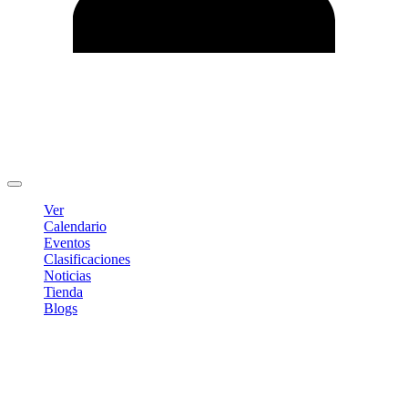
Editar Perfil
Cambiar contraseña
Cerrar sesión
Ver
Calendario
Eventos
Clasificaciones
Noticias
Tienda
Blogs