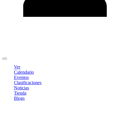
Editar Perfil
Cambiar contraseña
Cerrar sesión
Ver
Calendario
Eventos
Clasificaciones
Noticias
Tienda
Blogs