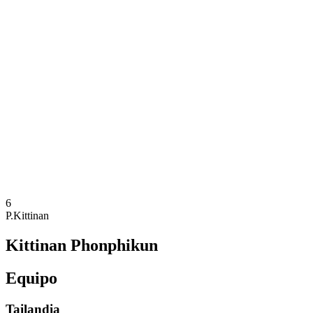
Dónde ver
Equipos
Calendario y resultados
Posiciones
Estadísticas
Competición
Noticias
Temporada 2025
❮
Temporada 2025
Temporada 2023
Temporada 2021
6
P.Kittinan
Kittinan Phonphikun
Equipo
Tailandia