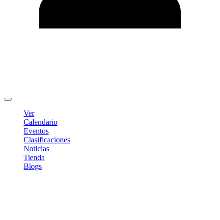
Editar Perfil
Cambiar contraseña
Cerrar sesión
Ver
Calendario
Eventos
Clasificaciones
Noticias
Tienda
Blogs