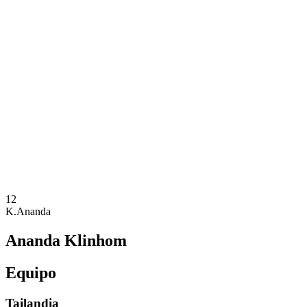
Dónde ver
Equipos
Calendario y resultados
Posiciones
Estadísticas
Competición
Noticias
Temporada 2025
❮
Temporada 2025
Temporada 2023
Temporada 2021
12
K.Ananda
Ananda Klinhom
Equipo
Tailandia