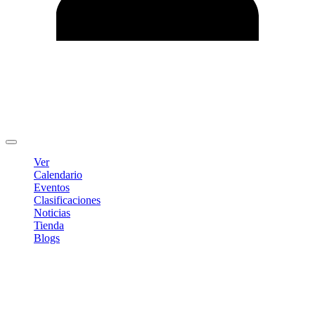
Editar Perfil
Cambiar contraseña
Cerrar sesión
Ver
Calendario
Eventos
Clasificaciones
Noticias
Tienda
Blogs