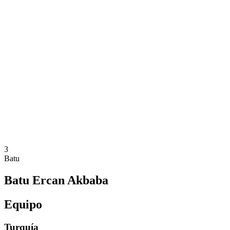
Dónde ver
Equipos
Calendario y resultados
Posiciones
Estadísticas
Competición
Noticias
Temporada 2025
❮
Temporada 2025
Temporada 2023
Temporada 2021
3
Batu
Batu Ercan Akbaba
Equipo
Turquía