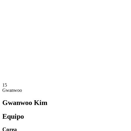
Dónde ver
Equipos
Calendario y resultados
Posiciones
Estadísticas
Competición
Noticias
Temporada 2025
❮
Temporada 2025
Temporada 2023
Temporada 2021
15
Gwanwoo
Gwanwoo Kim
Equipo
Corea