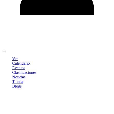
Editar Perfil
Cambiar contraseña
Cerrar sesión
Ver
Calendario
Eventos
Clasificaciones
Noticias
Tienda
Blogs