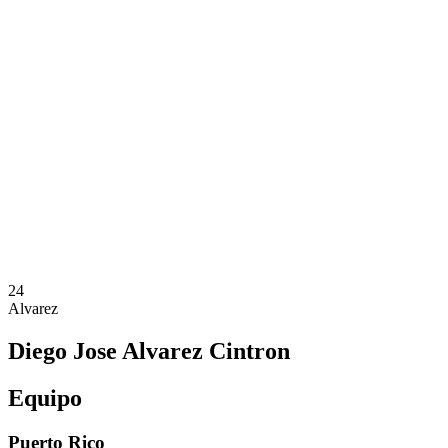
Dónde ver
Equipos
Calendario y resultados
Posiciones
Estadísticas
Competición
Noticias
Temporada 2025
❮
Temporada 2025
Temporada 2023
Temporada 2021
24
Alvarez
Diego Jose Alvarez Cintron
Equipo
Puerto Rico