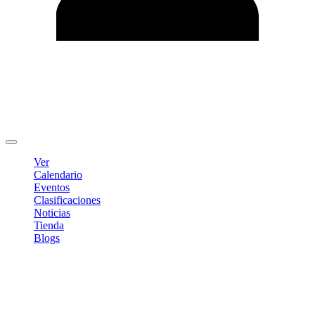
Editar Perfil
Cambiar contraseña
Cerrar sesión
Ver
Calendario
Eventos
Clasificaciones
Noticias
Tienda
Blogs