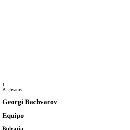
Dónde ver
Equipos
Calendario y resultados
Posiciones
Estadísticas
Competición
Noticias
Temporada 2025
❮
Temporada 2025
Temporada 2023
Temporada 2021
1
Bachvarov
Georgi Bachvarov
Equipo
Bulgaria