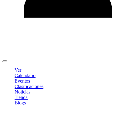
Editar Perfil
Cambiar contraseña
Cerrar sesión
Ver
Calendario
Eventos
Clasificaciones
Noticias
Tienda
Blogs