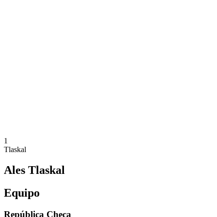
Dónde ver
Equipos
Calendario y resultados
Posiciones
Estadísticas
Competición
Noticias
Temporada 2025
❮
Temporada 2025
Temporada 2023
Temporada 2021
1
Tlaskal
Ales Tlaskal
Equipo
República Checa