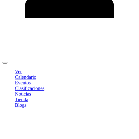
Editar Perfil
Cambiar contraseña
Cerrar sesión
Ver
Calendario
Eventos
Clasificaciones
Noticias
Tienda
Blogs