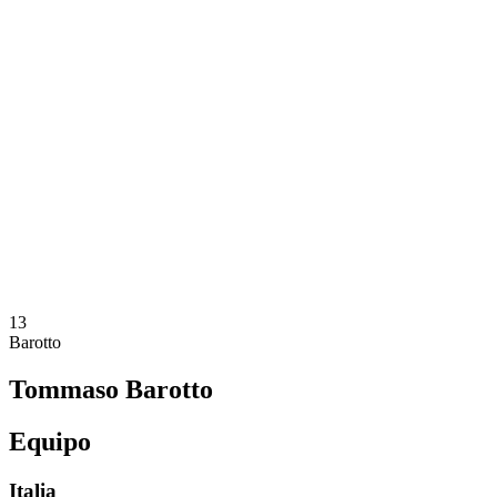
Dónde ver
Equipos
Calendario y resultados
Posiciones
Estadísticas
Competición
Noticias
Temporada 2025
❮
Temporada 2025
Temporada 2023
Temporada 2021
13
Barotto
Tommaso Barotto
Equipo
Italia