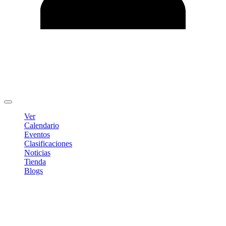
Editar Perfil
Cambiar contraseña
Cerrar sesión
Ver
Calendario
Eventos
Clasificaciones
Noticias
Tienda
Blogs